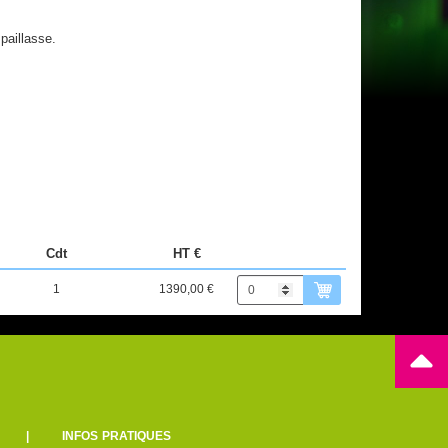
paillasse.
Cdt
HT €
1
1390,00 €
|
INFOS PRATIQUES