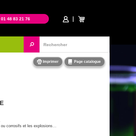
 01 48 83 21 76
Imprimer
Page catalogue
E
.
s ou corrosifs et les explosions…