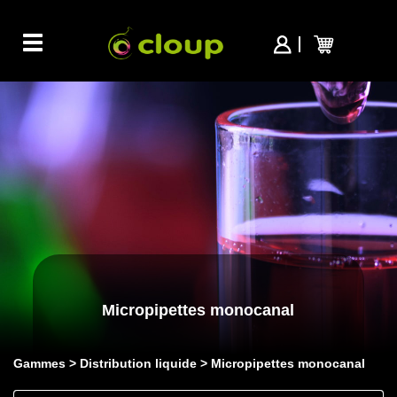
Toggle
navigation
Micropipettes monocanal
Gammes
Distribution liquide
Micropipettes monocanal