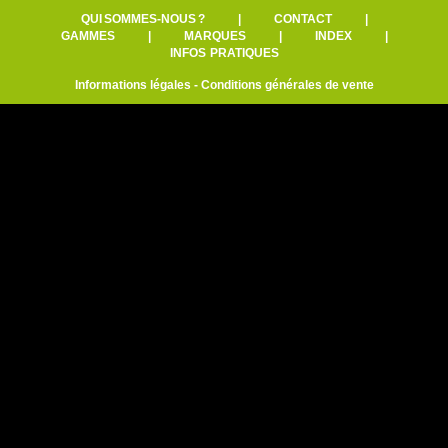
QUI SOMMES-NOUS ?
|
CONTACT
|
GAMMES
|
MARQUES
|
INDEX
|
INFOS PRATIQUES
Informations légales
-
Conditions générales de vente