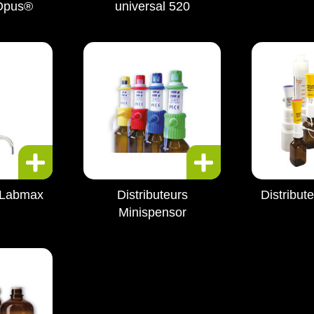
 Opus®
universal 520
s Labmax
Distributeurs
Distribut
Minispensor