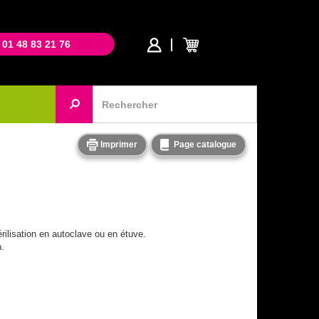
 01 48 83 21 76
Imprimer
Page catalogue
rilisation en autoclave ou en étuve.
n.