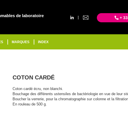
mables de laboratoire
|
+ 33
ES
MARQUES
INDEX
COTON CARDÉ
Coton cardé écru, non blanchi.
Bouchage des différents ustensiles de bactériologie en vue de leur sté
Boucher la verrerie, pour la chromatographie sur colonne et la filtratio
En rouleau de 500 g.