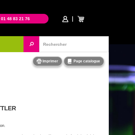
 01 48 83 21 76
Imprimer
Page catalogue
TTLER
ion.