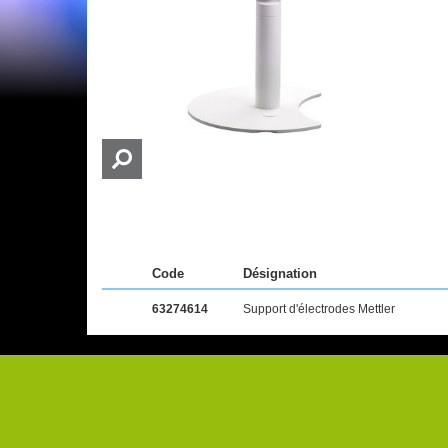
Code
Désignation
63274614
Support d'électrodes Mettler