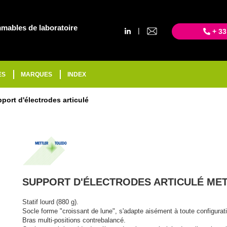
mables de laboratoire
|
+ 33
ES
MARQUES
INDEX
port d'électrodes articulé
SUPPORT D'ÉLECTRODES ARTICULÉ ME
Statif lourd (880 g).
Socle forme "croissant de lune", s'adapte aisément à toute configurat
Bras multi-positions contrebalancé.