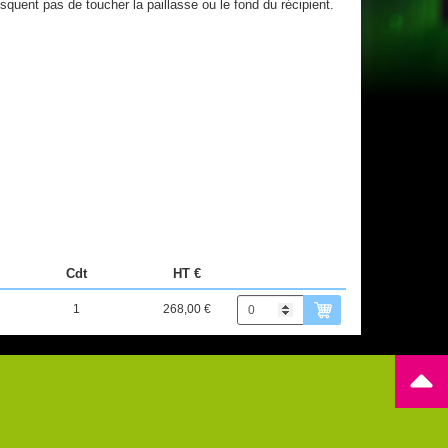
isquent pas de toucher la paillasse ou le fond du récipient.
Cdt
HT €
1
268,00 €