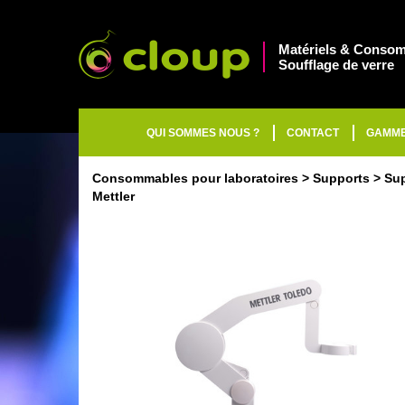
Matériels & Consom
Soufflage de verre
QUI SOMMES NOUS ?
CONTACT
GAMM
Consommables pour laboratoires
Supports
Sup
Mettler