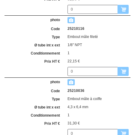
25210116
Embout mâle fileté
1/8" NPT
1
22,15 €
25210036
Embout mâle à coiffe
4,3 x 6,4 mm
1
31,30 €