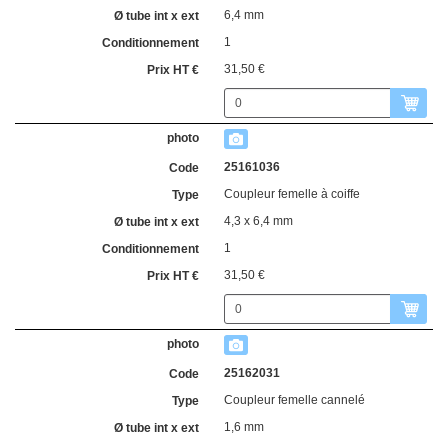
6,4 mm
1
31,50 €
25161036
Coupleur femelle à coiffe
4,3 x 6,4 mm
1
31,50 €
25162031
Coupleur femelle cannelé
1,6 mm