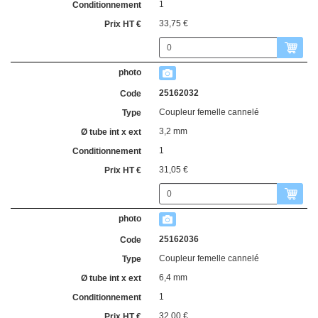
1
33,75 €
25162032
Coupleur femelle cannelé
3,2 mm
1
31,05 €
25162036
Coupleur femelle cannelé
6,4 mm
1
32,00 €