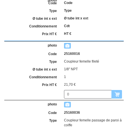
Code
Type
Ø tube int x ext
Cdt
HT €
25160016
Coupleur femelle fileté
1/8" NPT
1
21,70 €
25160036
Coupleur femelle passage de paroi à
coiffe