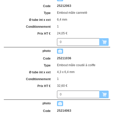
25212063
Embout mâle cannelé
6,4 mm
1
24,05 €
25211036
Embout mâle coudé à coiffe
4,3 x 6,4 mm
1
32,60 €
25214063