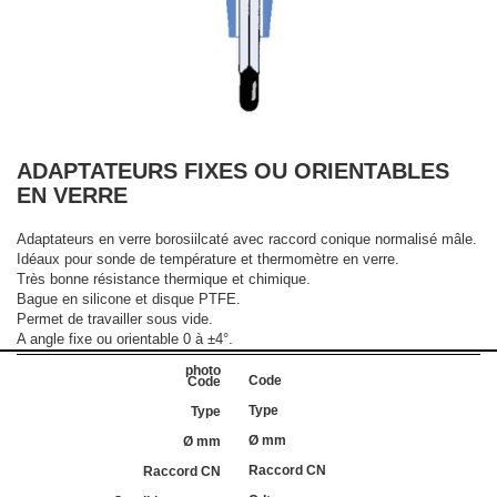
ADAPTATEURS FIXES OU ORIENTABLES
EN VERRE
Adaptateurs en verre borosiilcaté avec raccord conique normalisé mâle.
Idéaux pour sonde de température et thermomètre en verre.
Très bonne résistance thermique et chimique.
Bague en silicone et disque PTFE.
Permet de travailler sous vide.
A angle fixe ou orientable 0 à ±4°.
Code
Type
Ø mm
Raccord CN