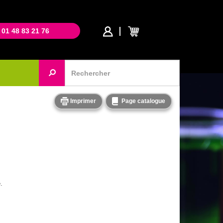
 01 48 83 21 76
Imprimer
Page catalogue
.