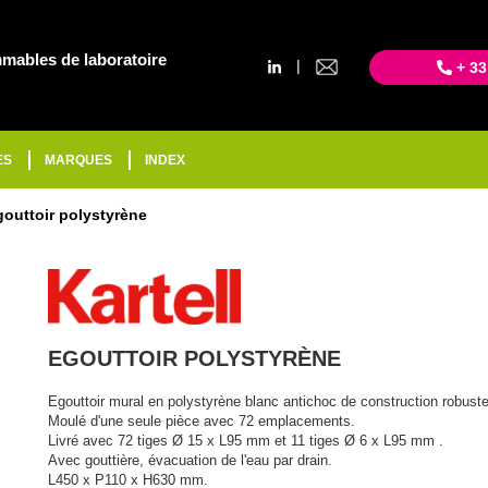
mables de laboratoire
|
+ 33
ES
MARQUES
INDEX
outtoir polystyrène
EGOUTTOIR POLYSTYRÈNE
Egouttoir mural en polystyrène blanc antichoc de construction robuste
Moulé d'une seule pièce avec 72 emplacements.
Livré avec 72 tiges Ø 15 x L95 mm et 11 tiges Ø 6 x L95 mm .
Avec gouttière, évacuation de l'eau par drain.
L450 x P110 x H630 mm.