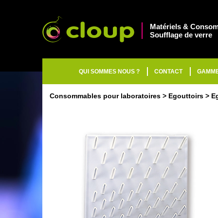
Matériels & Consom
Soufflage de verre
QUI SOMMES NOUS ?
CONTACT
GAMM
Consommables pour laboratoires
Egouttoirs
Eg