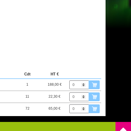
Cdt
HT €
1
188,00 €
11
22,30 €
72
65,00 €