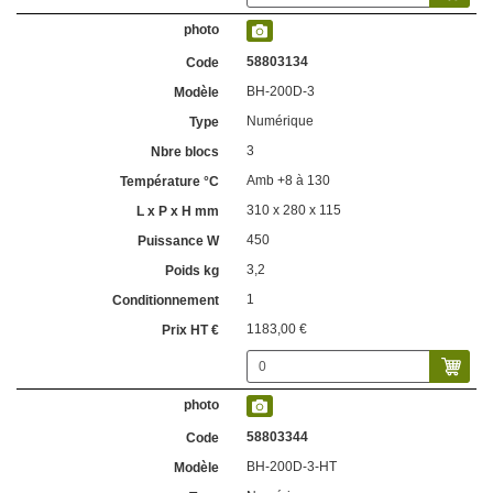
58803134
BH-200D-3
Numérique
3
Amb +8 à 130
310 x 280 x 115
450
3,2
1
1183,00 €
58803344
BH-200D-3-HT