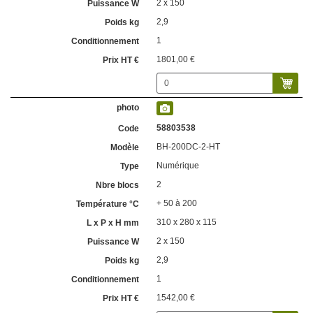
2 x 150
2,9
1
1801,00 €
58803538
BH-200DC-2-HT
Numérique
2
+ 50 à 200
310 x 280 x 115
2 x 150
2,9
1
1542,00 €