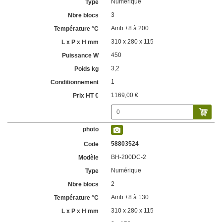
Numérique
3
Amb +8 à 200
310 x 280 x 115
450
3,2
1
1169,00 €
58803524
BH-200DC-2
Numérique
2
Amb +8 à 130
310 x 280 x 115