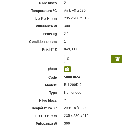
2
Amb +8 à 130
235 x 280 x 115
300
2,1
1
849,00 €
58803024
BH-200D-2
Numérique
2
Amb +8 à 130
235 x 280 x 115
300