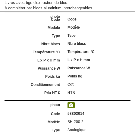
Livrés avec tige d'extraction de bloc.
A compléter par blocs aluminium interchangeables.
Code
Modèle
Type
Nbre blocs
Température °C
L x P x H mm
Puissance W
Poids kg
Cdt
HT €
58803014
BH-200-2
Analogique