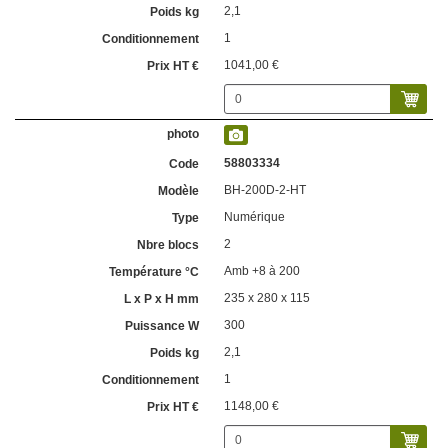
2,1
1
1041,00 €
58803334
BH-200D-2-HT
Numérique
2
Amb +8 à 200
235 x 280 x 115
300
2,1
1
1148,00 €