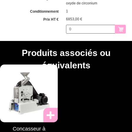
oxyde de circonium
1
6853,00 €
Produits associés ou
équivalents
Concasseur à