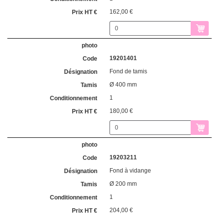
162,00 €
19201401
Fond de tamis
Ø 400 mm
1
180,00 €
19203211
Fond à vidange
Ø 200 mm
1
204,00 €