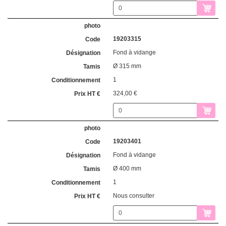
19203315
Fond à vidange
Ø 315 mm
1
324,00 €
19203401
Fond à vidange
Ø 400 mm
1
Nous consulter