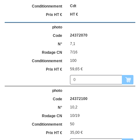
Cdt
HT €
24372070
7,1
7/16
100
59,65 €
24372100
10,2
10/19
50
35,00 €