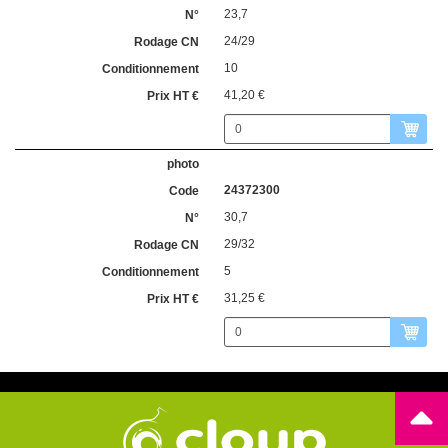
23,7
24/29
10
41,20 €
24372300
30,7
29/32
5
31,25 €