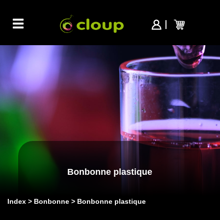
Toggle
navigation
Bonbonne plastique
Index
Bonbonne
Bonbonne plastique