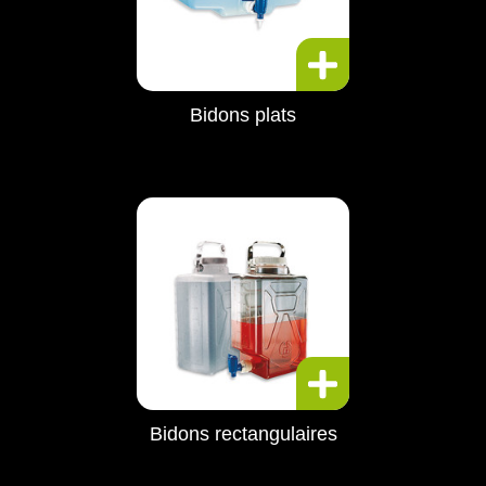
Bidons plats
Bidons rectangulaires