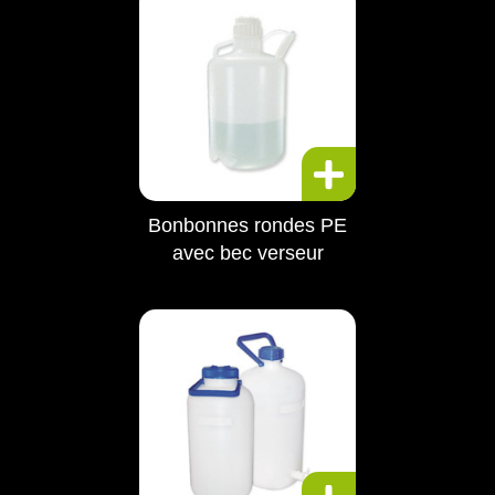
Bonbonnes rondes PE
avec bec verseur