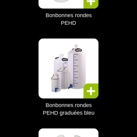
Bonbonnes rondes
PEHD
Bonbonnes rondes
PEHD graduées bleu