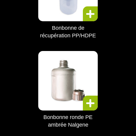
Bonbonne de
récupération PP/HDPE
Bonbonne ronde PE
ambrée Nalgene