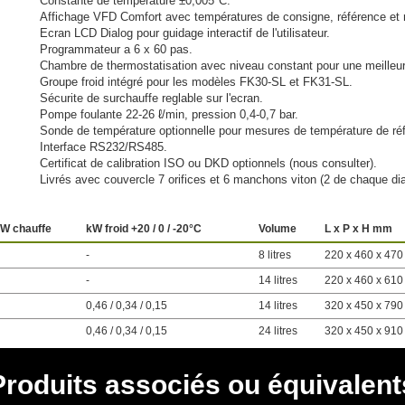
Constante de température ±0,005°C.
Affichage VFD Comfort avec températures de consigne, référence et
Ecran LCD Dialog pour guidage interactif de l'utilisateur.
Programmateur a 6 x 60 pas.
Chambre de thermostatisation avec niveau constant pour une meilleu
Groupe froid intégré pour les modèles FK30-SL et FK31-SL.
Sécurite de surchauffe reglable sur l'ecran.
Pompe foulante 22-26 ℓ/min, pression 0,4-0,7 bar.
Sonde de température optionnelle pour mesures de température de ré
Interface RS232/RS485.
Certificat de calibration ISO ou DKD optionnels (nous consulter).
Livrés avec couvercle 7 orifices et 6 manchons viton (2 de chaque di
W chauffe
kW froid +20 / 0 / -20°C
Volume
L x P x H mm
-
8 litres
220 x 460 x 470
-
14 litres
220 x 460 x 610
0,46 / 0,34 / 0,15
14 litres
320 x 450 x 790
0,46 / 0,34 / 0,15
24 litres
320 x 450 x 910
Produits associés ou équivalent