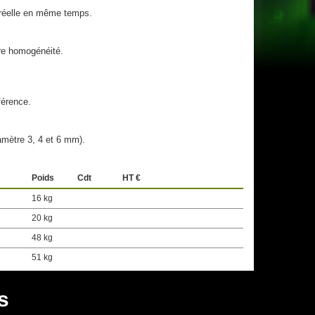
 réelle en même temps.
re homogénéité.
férence.
amètre 3, 4 et 6 mm).
Poids
Cdt
HT €
16 kg
20 kg
48 kg
51 kg
s