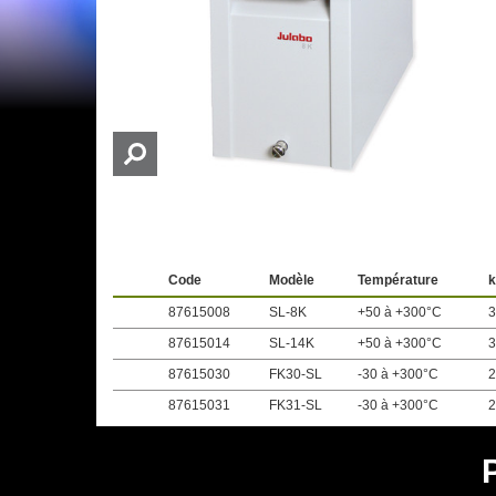
Code
Modèle
Température
k
87615008
SL-8K
+50 à +300°C
3
87615014
SL-14K
+50 à +300°C
3
87615030
FK30-SL
-30 à +300°C
2
87615031
FK31-SL
-30 à +300°C
2