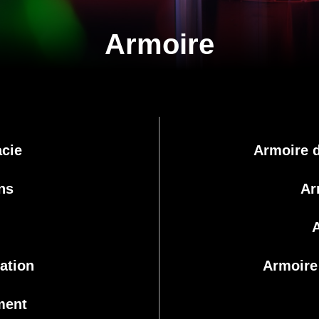
Armoire
cie
Armoire d
ns
Ar
A
ation
Armoire 
ment