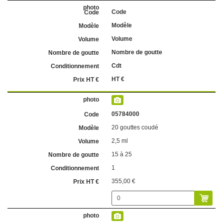
Code
Modèle
Volume
Nombre de goutte
Cdt
HT €
05784000
20 gouttes coudé
2,5 ml
15 à 25
1
355,00 €