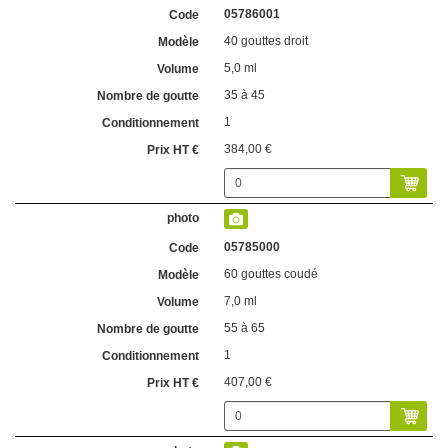
05786001
40 gouttes droit
5,0 ml
35 à 45
1
384,00 €
05785000
60 gouttes coudé
7,0 ml
55 à 65
1
407,00 €