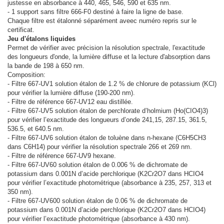
justesse en absorbance à 440, 465, 546, 590 et 635 nm.
- 1 support sans filtre 666-F0 destiné à faire la ligne de base.
Chaque filtre est étalonné séparément aveec numéro repris sur le
certificat.
Jeu d'étalons liquides
Permet de vérifier avec précision la résolution spectrale, l'exactitude
des longueurs d'onde, la lumière diffuse et la lecture d'absorption dans
la bande de 198 à 650 nm.
Composition:
- Filtre 667-UV1 solution étalon de 1.2 % de chlorure de potassium (KCl)
pour vérifier la lumière diffuse (190-200 nm).
- Filtre de référence 667-UV12 eau distillée.
- Filtre 667-UV5 solution étalon de perchlorate d’holmium (Ho(CIO4)3)
pour vérifier l’exactitude des longueurs d’onde 241,15, 287.15, 361.5,
536.5, et 640.5 nm.
- Filtre 667-UV6 solution étalon de toluène dans n-hexane (C6H5CH3
dans C6H14) pour vérifier la résolution spectrale 266 et 269 nm.
- Filtre de référence 667-UV9 hexane.
- Filtre 667-UV60 solution étalon de 0.006 % de dichromate de
potassium dans 0.001N d’acide perchlorique (K2Cr2O7 dans HCIO4
pour vérifier l’exactitude photométrique (absorbance à 235, 257, 313 et
350 nm).
- Filtre 667-UV600 solution étalon de 0.06 % de dichromate de
potassium dans 0.001N d’acide perchlorique (K2Cr2O7 dans HCIO4)
pour vérifier l’exactitude photométrique (absorbance à 430 nm).