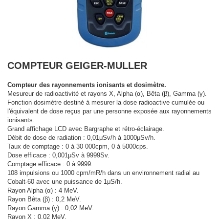
COMPTEUR GEIGER-MULLER
Compteur des rayonnements ionisants et dosimètre.
Mesureur de radioactivité et rayons X, Alpha (α), Bêta (β), Gamma (γ).
Fonction dosimètre destiné à mesurer la dose radioactive cumulée ou
l'équivalent de dose reçus par une personne exposée aux rayonnements
ionisants.
Grand affichage LCD avec Bargraphe et rétro-éclairage.
Débit de dose de radiation : 0,01μSv/h à 1000μSv/h.
Taux de comptage : 0 à 30 000cpm, 0 à 5000cps.
Dose efficace : 0,001μSv à 9999Sv.
Comptage efficace : 0 à 9999.
108 impulsions ou 1000 cpm/mR/h dans un environnement radial au
Cobalt-60 avec une puissance de 1μS/h.
Rayon Alpha (α) : 4 MeV.
Rayon Bêta (β) : 0,2 MeV.
Rayon Gamma (γ) : 0,02 MeV.
Rayon X : 0,02 MeV.