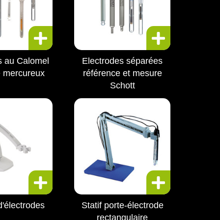
s au Calomel
Electrodes séparées
te mercureux
référence et mesure
Schott
d'électrodes
Statif porte-électrode
rectangulaire