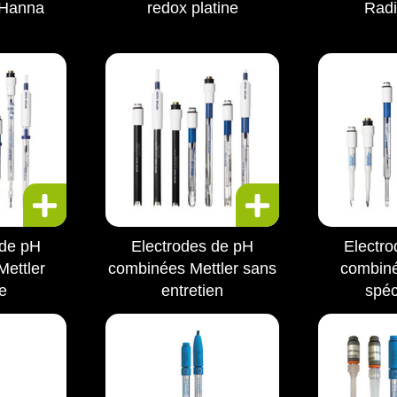
 Hanna
redox platine
Radi
 de pH
Electrodes de pH
Electr
ettler
combinées Mettler sans
combiné
e
entretien
spéc