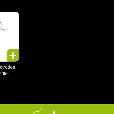
ectrodes
ttler