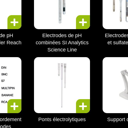
 de pH
Electrodes de pH
Electrode
ler Reach
combinées SI Analytics
et sulfa
Science Line
cordement
Ponts électrolytiques
Support 
rodes