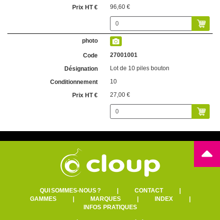
96,60 €
27001001
Lot de 10 piles bouton
10
27,00 €
QUI SOMMES-NOUS ?
|
CONTACT
|
GAMMES
|
MARQUES
|
INDEX
|
INFOS PRATIQUES