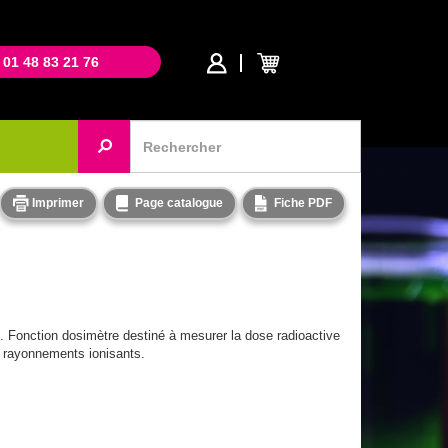
 01 48 83 21 76
Imprimer
Page catalogue
Fiche PDF
). Fonction dosimètre destiné à mesurer la dose radioactive
 rayonnements ionisants.