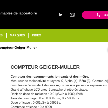
mables de laboratoire
|
+ 33
ES
MARQUES
INDEX
ompteur Geiger-Muller
COMPTEUR GEIGER-MULLER
Compteur des rayonnements ionisants et dosimètre.
Mesureur de radioactivité et rayons X, Alpha (α), Bêta (β), Gamma (γ
cumulée ou l'équivalent de dose reçus par une personne exposée aux
Grand affichage LCD avec Bargraphe et rétro-éclairage.
Débit de dose de radiation : 0,01μSv/h à 1000μSv/h.
Taux de comptage : 0 à 30 000cpm, 0 à 5000cps.
Dose efficace : 0,001μSv à 9999Sv.
Comptage efficace : 0 à 9999.