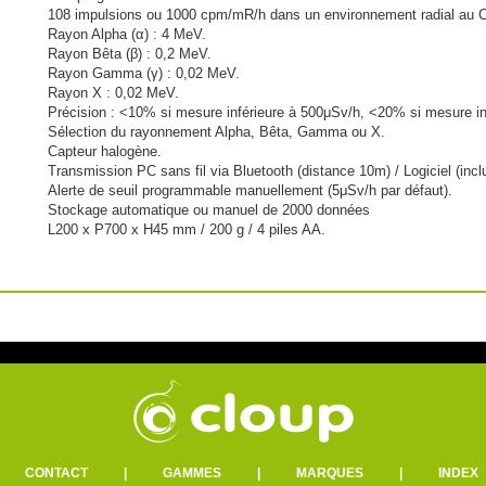
108 impulsions ou 1000 cpm/mR/h dans un environnement radial au C
Rayon Alpha (α) : 4 MeV.
Rayon Bêta (β) : 0,2 MeV.
Rayon Gamma (γ) : 0,02 MeV.
Rayon X : 0,02 MeV.
Précision : <10% si mesure inférieure à 500μSv/h, <20% si mesure in
Sélection du rayonnement Alpha, Bêta, Gamma ou X.
Capteur halogène.
Transmission PC sans fil via Bluetooth (distance 10m) / Logiciel (inc
Alerte de seuil programmable manuellement (5μSv/h par défaut).
Stockage automatique ou manuel de 2000 données
L200 x P700 x H45 mm / 200 g / 4 piles AA.
|
CONTACT
|
GAMMES
|
MARQUES
|
INDEX