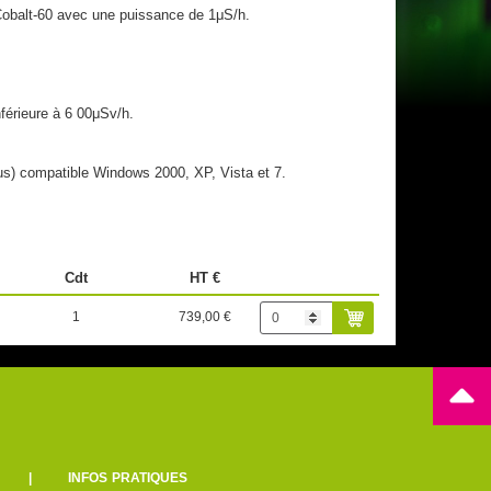
obalt-60 avec une puissance de 1μS/h.
férieure à 6 00μSv/h.
lus) compatible Windows 2000, XP, Vista et 7.
Cdt
HT €
1
739,00 €
|
INFOS PRATIQUES