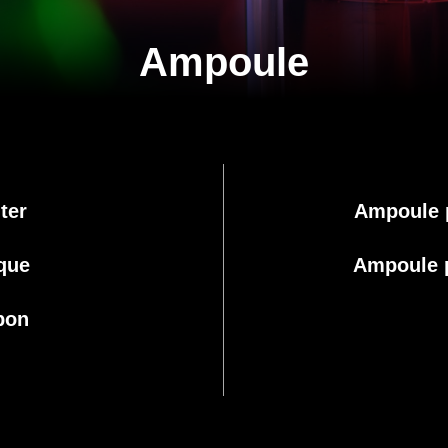
Ampoule
ter
Ampoule 
que
Ampoule p
pon